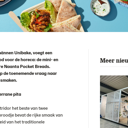
männen Unibake, voegt een
od voor de horeca: de mini- en
Meer nie
ire Naanta Pocket Breads.
op de toenemende vraag naar
e smaken.
errane pita
ridor het beste van twee
 broodje bevat de rijke smaak van
eid van het traditionele