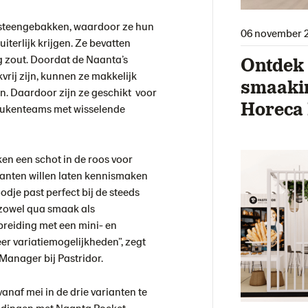
 steengebakken, waardoor ze hun
06 november 
terlijk krijgen. Ze bevatten
g zout. Doordat de Naanta’s
Ontdek 
kvrij zijn, kunnen ze makkelijk
smaaki
n. Daardoor zijn ze geschikt voor
Horeca
eukenteams met wisselende
en een schot in de roos voor
anten willen laten kennismaken
dje past perfect bij de steeds
 zowel qua smaak als
breiding met een mini- en
er variatiemogelijkheden”, zegt
Manager bij Pastridor.
anaf mei in de drie varianten te
eidingen met Naanta Pocket