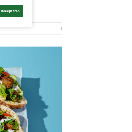
s accepteren
1