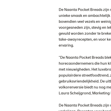
De Naanta Pocket Breads zijn
unieke smaak en ambachtelijk ui
bovendien veel vezels en weini
voorgesneden zijn, stevig en le
gevuld worden zonder te breke
take-awayrecepten, en voor k
ervaring.
“De Naanta Pocket Breads blek
horecaondernemers die hun kl
met nieuwigheden. Het luxebroo
populairdere streetfoodtrend,
gebruiksvriendelijkheid. De uit
volkorenversie biedt nu nog me
Laura Scheijgrond, Marketing 
De Naanta Pocket Breads zijn v
verkrijgen. Recepten voor ber