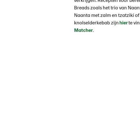
Breads zoals het trio van Naant
Naanta met zalm en tzatziki o
knolselderkebab zijn
hier
te vi
M
atcher
.