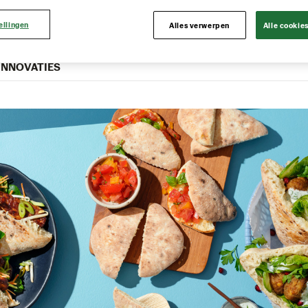
 Breads
ellingen
Alles verwerpen
Alle cookie
INNOVATIES