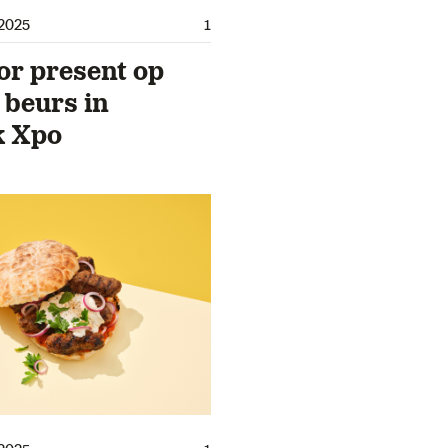
2025
1
or present op
 beurs in
k Xpo