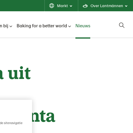
Markt
Over Lantmännen
 bij
Baking for a better world
Nieuws
 uit
 Naanta
de sitenavigatie