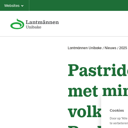
Websites
Lantmännen Unibake
Nieuws
2025
Pastrid
met min
volkor
Cookies
Door op “Alle
te verbeteren