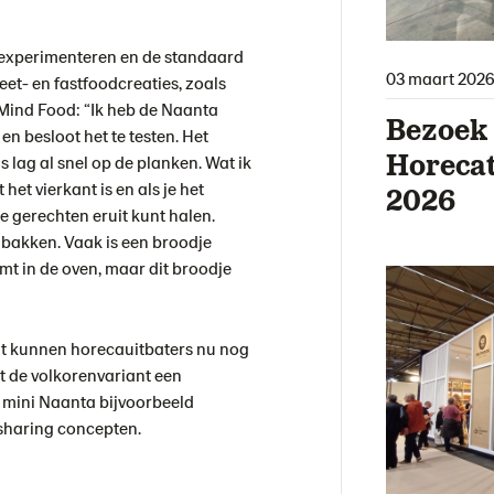
experimenteren en de standaard
03 maart 2026
et- en fastfoodcreaties, zoals
ind Food: “Ik heb de Naanta
Bezoek 
en besloot het te testen. Het
Horecat
 lag al snel op de planken. Wat ik
het vierkant is en als je het
2026
e gerechten eruit kunt halen.
e bakken. Vaak is een broodje
mt in de oven, maar dit broodje
nt kunnen horecauitbaters nu nog
t de volkorenvariant een
e mini Naanta bijvoorbeeld
 sharing concepten.