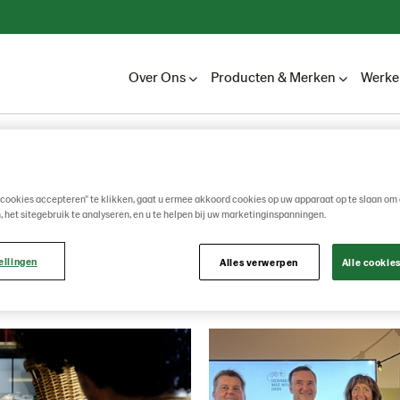
Over Ons
Producten & Merken
Werken
Lantmännen Unibake
Nieuws
2025
Juni
 cookies accepteren” te klikken, gaat u ermee akkoord cookies op uw apparaat op te slaan om 
, het sitegebruik te analyseren, en u te helpen bij uw marketinginspanningen.
Juni
ellingen
Alles verwerpen
Alle cookie