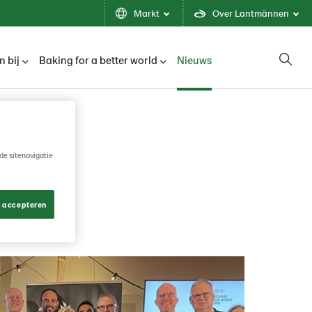
Markt
Over Lantmännen
 bij
Baking for a better world
Nieuws
de sitenavigatie
s accepteren