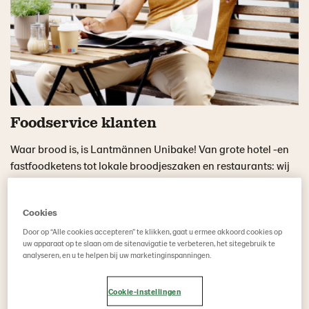
Foodservice klanten
Waar brood is, is Lantmännen Unibake! Van grote hotel -en
fastfoodketens tot lokale broodjeszaken en restaurants: wij
kennen de uitdagingen en zoeken een passende oplossing!
Met tips voor afbakken, slimme producten en trainingen voor
Cookies
je personeel.
Wij staan voor je klaar!
Door op “Alle cookies accepteren” te klikken, gaat u ermee akkoord cookies op
uw apparaat op te slaan om de sitenavigatie te verbeteren, het sitegebruik te
analyseren, en u te helpen bij uw marketinginspanningen.
Cookie-instellingen