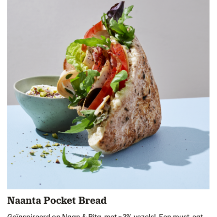
Naanta Pocket Bread
Geïnspireerd op Naan & Pita met >3% vezels! Een must-eat