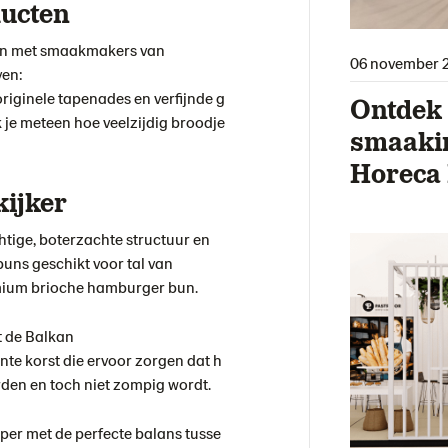
ucten
en met smaakmakers van
06 november 
ven:
riginele tapenades en verfijnde g
Ontdek 
je meteen hoe veelzijdig broodje
smaaki
Horeca
kijker
chtige, boterzachte structuur en
uns geschikt voor tal van
emium brioche hamburger bun.
it de Balkan
nte korst die ervoor zorgen dat h
den en toch niet zompig wordt.
pper met de perfecte balans tusse