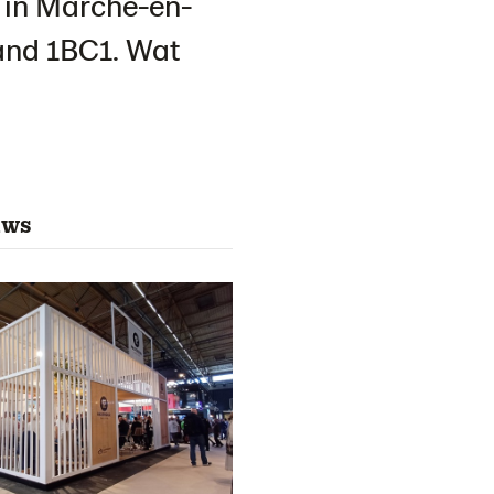
 in Marche-en-
tand 1BC1. Wat
uws