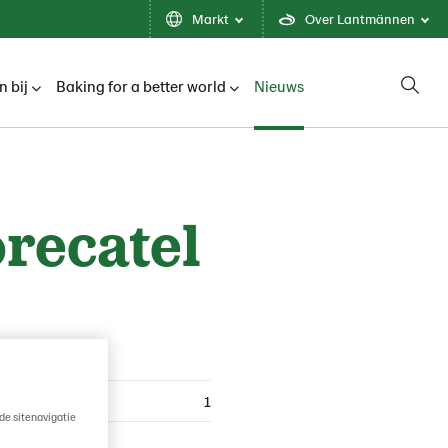
Markt
Over Lantmännen
 bij
Baking for a better world
Nieuws
recatel
1
de sitenavigatie