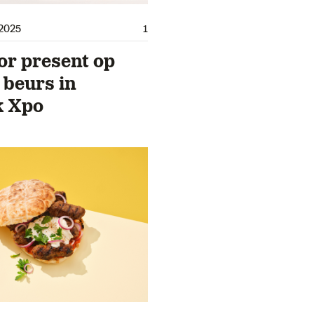
2025
1
or present op
 beurs in
k Xpo