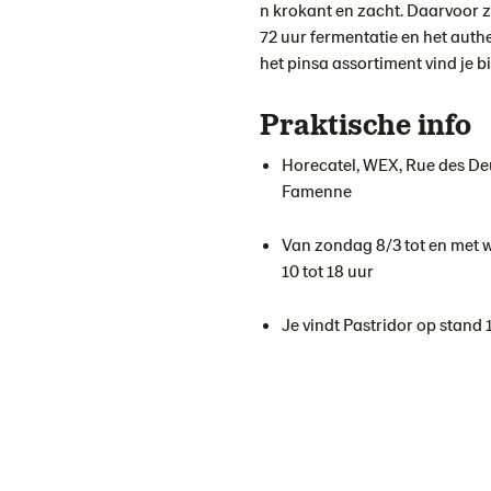
n krokant en zacht.
Daarvoor z
72 uur fermentatie en het authe
het pinsa assortiment vind je b
Praktische info
Horecatel, WEX,
Rue des De
Famenne
Van zondag 8/3 tot en met 
10 tot 18 uur
Je vindt Pastridor op stand