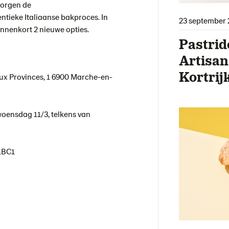
orgen de
ntieke Italiaanse bakproces. In
23 september 
innenkort 2 nieuwe opties.
Pastrid
Artisan
Kortrij
ux Provinces, 1 6900 Marche-en-
woensdag 11/3, telkens van
 1BC1