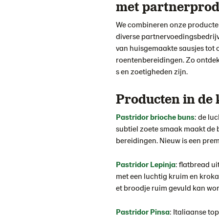
met partnerprod
We combineren onze product
diverse partnervoedingsbedrij
van huisgemaakte sausjes tot o
roentenbereidingen. Zo ontdek 
s en zoetigheden zijn.
Producten in de 
Pastridor brioche buns
: de lu
subtiel zoete smaak maakt de b
bereidingen. Nieuw is een pr
Pastridor
Lepinja
: flatbread u
met een luchtig kruim en kroka
et broodje ruim gevuld kan wor
P
astridor
P
insa
: Italiaanse to