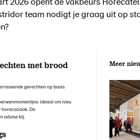
t 2026 opent de vakbeurs Horecatel
tridor team nodigt je graag uit op s
en?
Meer nie
echten met brood
verrassende gerechten op basis
 verwenmomentjes: ideaal om nieu
w horecazaak.
De
n advise bij.
gs