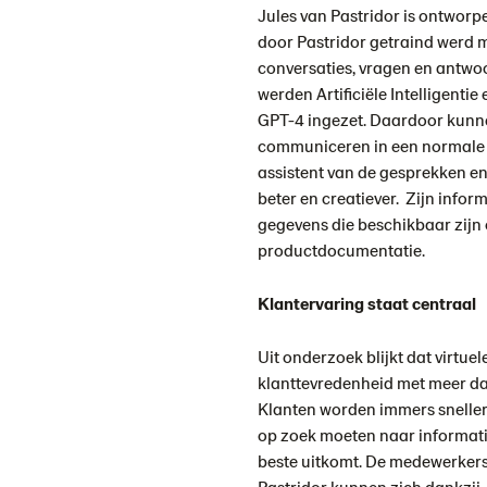
Jules van Pastridor is ontworp
door Pastridor getraind werd 
conversaties, vragen en antwo
werden Artificiële Intelligent
GPT-4 ingezet. Daardoor kunne
communiceren in een normale con
assistent van de gesprekken e
beter en creatiever. Zijn inform
gegevens die beschikbaar zijn 
productdocumentatie.
Klantervaring staat centraal
Uit onderzoek blijkt dat virtuel
klanttevredenheid met meer d
Klanten worden immers sneller
op zoek moeten naar informati
beste uitkomt. De medewerkers
Pastridor kunnen zich dankzij