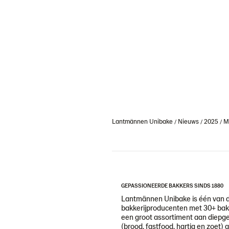
Lantmännen Unibake
Nieuws
2025
M
GEPASSIONEERDE BAKKERS SINDS 1880
Lantmännen Unibake is één van 
bakkerijproducenten met 30+ bakk
een groot assortiment aan diepg
(brood, fastfood, hartig en zoet) 