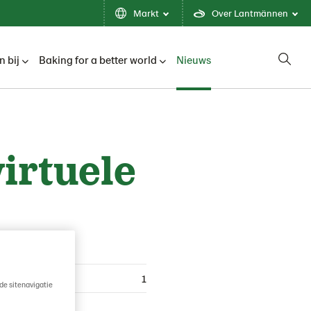
Markt
Over Lantmännen
 bij
Baking for a better world
Nieuws
irtuele
1
de sitenavigatie