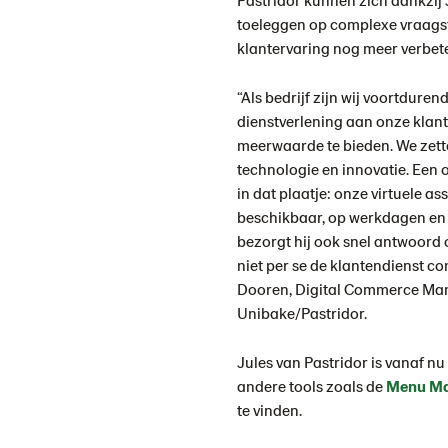
toeleggen op complexe vraagst
klantervaring nog meer verbet
“Als bedrijf zijn wij voortdur
dienstverlening aan onze klant
meerwaarde te bieden. We zette
technologie en innovatie. Een o
in dat plaatje: onze virtuele as
beschikbaar, op werkdagen en
bezorgt hij ook snel antwoord
niet per se de klantendienst co
Dooren, Digital Commerce Ma
Unibake/Pastridor.
Jules van Pastridor is vanaf n
andere tools zoals de
Menu Ma
te vinden.