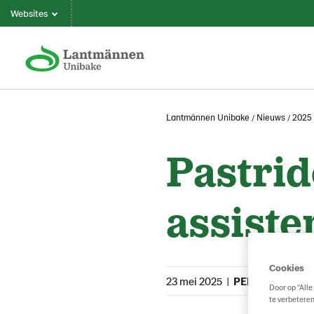
Websites
Lantmännen Unibake
Nieuws
2025
Pastrid
assiste
Cookies
23 mei 2025
|
PERSONEELS- 
Door op “Alle
te verbeteren