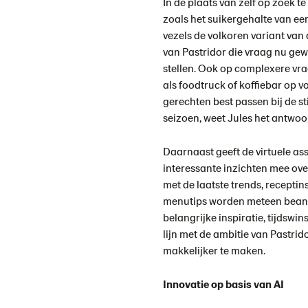
In de plaats van zelf op zoek 
zoals het suikergehalte van e
vezels de volkoren variant van
van Pastridor die vraag nu gew
stellen. Ook op complexere vra
als foodtruck of koffiebar op 
gerechten best passen bij de st
seizoen, weet Jules het antwoo
Daarnaast geeft de virtuele as
interessante inzichten mee ove
met de laatste trends, recepti
menutips worden meteen beant
belangrijke inspiratie, tijdswin
lijn met de ambitie van Pastri
makkelijker te maken.
Innovatie op basis van AI