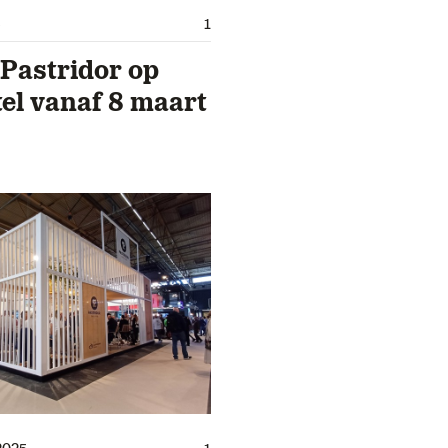
1
Pastridor op
el vanaf 8 maart
2025
1