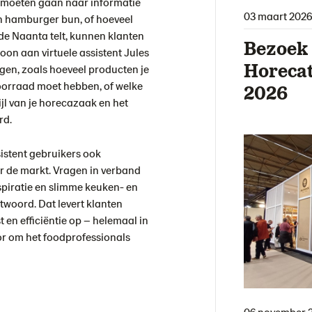
te moeten gaan naar informatie
03 maart 2026
en hamburger bun, of hoeveel
 de Naanta telt, kunnen klanten
Bezoek 
oon aan virtuele assistent Jules
Horecat
gen, zoals hoeveel producten je
voorraad moet hebben, of welke
2026
ijl van je horecazaak en het
rd.
sistent gebruikers ook
r de markt. Vragen in verband
nspiratie en slimme keuken- en
woord. Dat levert klanten
st en efficiëntie op – helemaal in
dor om het foodprofessionals
06 november 