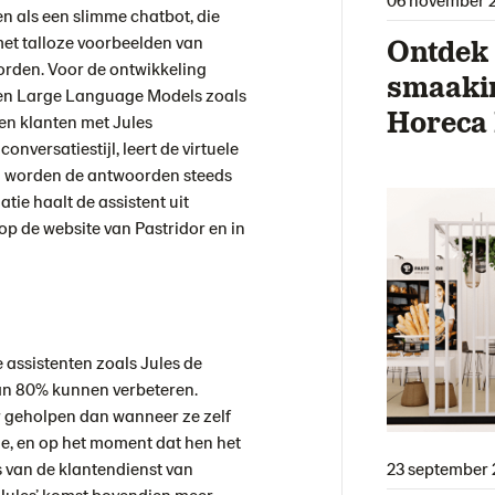
en als een slimme chatbot, die
met talloze voorbeelden van
Ontdek 
orden.
Voor de ontwikkeling
smaaki
ie en Large Language Models zoals
Horeca
n klanten met Jules
versatiestijl, leert de virtuele
n worden de antwoorden steeds
atie haalt de assistent uit
op de website van Pastridor en in
e assistenten zoals Jules de
an 80% kunnen verbeteren.
 geholpen dan wanneer ze zelf
e, en op het moment dat hen het
 van de klantendienst van
23 september 
 Jules’ komst bovendien meer