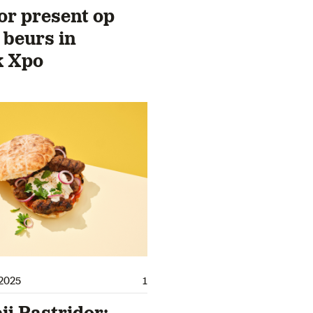
or present op
 beurs in
k Xpo
2025
1
ij Pastridor: