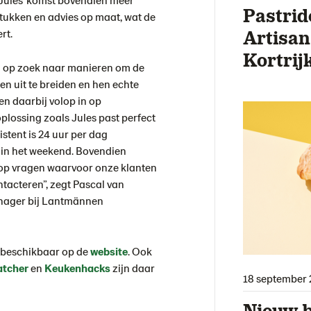
Pastrid
ukken en advies op maat, wat de
Artisan
ert.
Kortrij
end op zoek naar manieren om de
en uit te breiden en hen echte
n daarbij volop in op
plossing zoals Jules past perfect
sistent is 24 uur per dag
 in het weekend. Bovendien
 op vragen waarvoor onze klanten
ntacteren”, zegt Pascal van
nager bij Lantmännen
u beschikbaar op de
website
. Ook
tcher
en
K
eukenh
acks
zijn daar
18 september 
Nieuw b