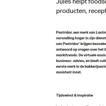
Jules helpt food
producten, recept
Pastridor, een merk van Lant
versnelling hoger in zijn diens
van Pastridor’ krijgen bezoek
antwoord op vragen over het b
markttrends. De virtuele assis
business- advies, en biedt culi
eerste merk in de bakkerijsecto
assistent inzet.
Tijdswinst & inspiratie