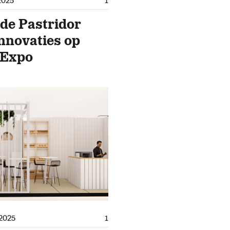
de Pastridor
nnovaties op
 Expo
2025
1