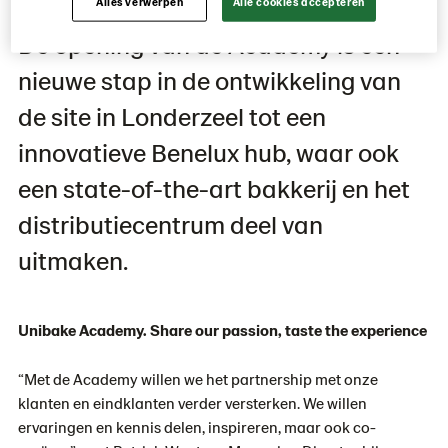
inspiratiesessies en productdemo’s.
Alles verwerpen
Alle cookies accepteren
De opening van de Academy is een
nieuwe stap in de ontwikkeling van
de site in Londerzeel tot een
innovatieve Benelux hub, waar ook
een state-of-the-art bakkerij en het
distributiecentrum deel van
uitmaken.
Unibake Academy. Share our passion, taste the experience
“Met de Academy willen we het partnership met onze
klanten en eindklanten verder versterken. We willen
ervaringen en kennis delen, inspireren, maar ook co-