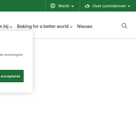
Markt
Over Lantmännen
 bij
Baking for a better world
Nieuws
de sitenavigatie
zoeken
s accepteren