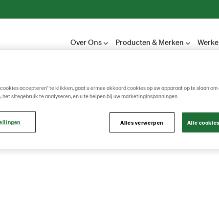
Over Ons
Producten & Merken
Werken
 cookies accepteren” te klikken, gaat u ermee akkoord cookies op uw apparaat op te slaan om 
, het sitegebruik te analyseren, en u te helpen bij uw marketinginspanningen.
ellingen
Alles verwerpen
Alle cookie