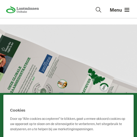
Menu
Infographic
Cookies
Duurzaamheid
Door op “Alle cookies accepteren” te klikken, gaat u ermee akkoord cookies op
uw apparaat op te slaan om de sitenavigatie te verbeteren, het sitegebruik te
analyseren, en u te helpen bij uw marketinginspanningen.
Onze duurzame stappen & ambities op een rij!