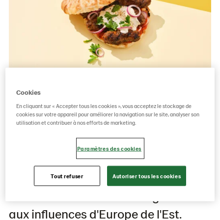
Pastridor, une marque de
Cookies
Lantmännen Unibake, enrichit son
En cliquant sur « Accepter tous les cookies », vous acceptez le stockage de
cookies sur votre appareil pour améliorer la navigation sur le site, analyser son
offre horeca d'une nouveauté : le
utilisation et contribuer à nos efforts de marketing.
lepinja. Ce pain traditionnel des
Paramètres des cookies
Balkans répond parfaitement à
l'engouement pour le pain plat et aux
Tout refuser
Autoriser tous les cookies
tendances culinaires émergentes
aux influences d'Europe de l'Est.