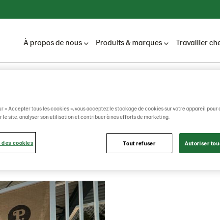
À propos de nous
Produits & marques
Travailler ch
Lantmännen Unibake
Nouvelles
2026
Mars
ur « Accepter tous les cookies », vous acceptez le stockage de cookies sur votre appareil pour 
 le site, analyser son utilisation et contribuer à nos efforts de marketing.
Mars
 des cookies
Tout refuser
Autoriser tou