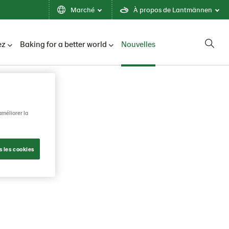
Marché
À propos de Lantmännen
ez
Baking for a better world
Nouvelles
améliorer la
s les cookies