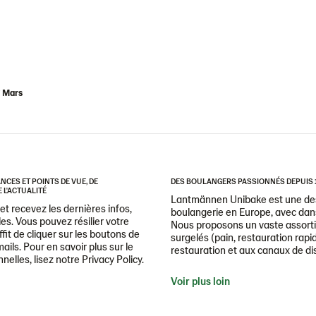
Mars
CES ET POINTS DE VUE, DE
DES BOULANGERS PASSIONNÉS DEPUIS 
 L'ACTUALITÉ
Lantmännen Unibake est une des
t recevez les dernières infos,
boulangerie en Europe, avec dans
es. Vous pouvez résilier votre
Nous proposons un vaste assorti
it de cliquer sur les boutons de
surgelés (pain, restauration rapid
ails. Pour en savoir plus sur le
restauration et aux canaux de dis
lles, lisez notre Privacy Policy.
Voir plus loin