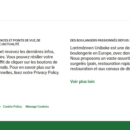
CES ET POINTS DE VUE, DE
DES BOULANGERS PASSIONNÉS DEPUIS 
 L'ACTUALITÉ
Lantmännen Unibake est une des
t recevez les dernières infos,
boulangerie en Europe, avec dans
es. Vous pouvez résilier votre
Nous proposons un vaste assorti
it de cliquer sur les boutons de
surgelés (pain, restauration rapid
ails. Pour en savoir plus sur le
restauration et aux canaux de dis
lles, lisez notre Privacy Policy.
Voir plus loin
y
Cookie Policy
Manage Cookies