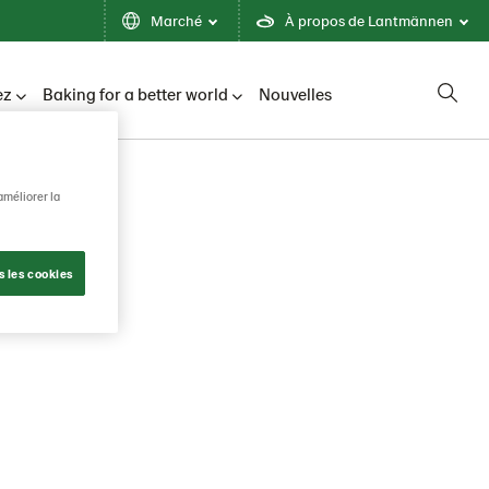
Marché
À propos de Lantmännen
ez
Baking for a better world
Nouvelles
améliorer la
s les cookies