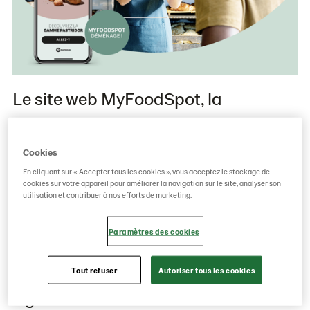
Le site web MyFoodSpot, la
plateforme de fidélisation de
Pastridor, sera bientôt intégré au site
Cookies
web de Pastridor. L’app MyFoodSpot
En cliquant sur « Accepter tous les cookies », vous acceptez le stockage de
cookies sur votre appareil pour améliorer la navigation sur le site, analyser son
et le programme de fidélisation que
utilisation et contribuer à nos efforts de marketing.
vous connaissez bien resteront
Paramètres des cookies
inchangés, mais quelques
nouveautés importantes sont à
Tout refuser
Autoriser tous les cookies
signaler.