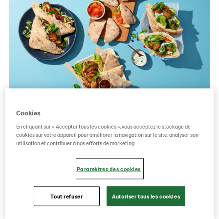
Cookies
Pastridor, une marque de Lantmännen Unibake, innove en
En cliquant sur « Accepter tous les cookies », vous acceptez le stockage de
ajoutant à son offre horeca les versions mini et complète
cookies sur votre appareil pour améliorer la navigation sur le site, analyser son
des Naanta Pocket Breads populaires. L’entreprise répond
utilisation et contribuer à nos efforts de marketing.
ainsi à la demande croissante en variété, en produits
artisanaux et en saveurs du monde.
Paramètres des cookies
Naanta : naan indien + pain pita méditerranéen
Tout refuser
Autoriser tous les cookies
Avec Naanta, Pastridor combine le meilleur de deux mondes.