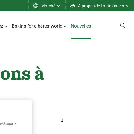
Marché
À propos de Lantmännen
ez
Baking for a better world
Nouvelles
ons à
1
améliorer la