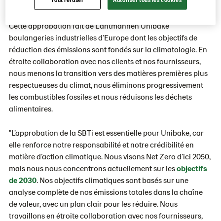
bonne approche soit suivie. À la fin de l’année dernière, les
objectifs de Lantmännen ont été approuvés par la SBTi.
Cette approbation fait de Lantmännen Unibake
boulangeries industrielles d’Europe dont les objectifs de
réduction des émissions sont fondés sur la climatologie. En
étroite collaboration avec nos clients et nos fournisseurs,
nous menons la transition vers des matières premières plus
respectueuses du climat, nous éliminons progressivement
les combustibles fossiles et nous réduisons les déchets
alimentaires.
"L’approbation de la SBTi est essentielle pour Unibake, car
elle renforce notre responsabilité et notre crédibilité en
matière d’action climatique. Nous visons Net Zero d’ici 2050,
mais nous nous concentrons actuellement sur les
objectifs
de 2030
. Nos objectifs climatiques sont basés sur une
analyse complète de nos émissions totales dans la chaîne
de valeur, avec un plan clair pour les réduire. Nous
travaillons en étroite collaboration avec nos fournisseurs,